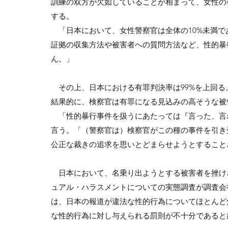
訓練の双方が欠如していることが相まって、女性の
する。
「日本において、女性警察官は全体の10%未満で
証拠の収集方法や被害者への質問方法など、性的暴
ん。」
その上、日本における有罪判決率は99%を上回る
結果的に、検察官は有罪になる見込みの高そうな被
「性的暴行事件を扱うにあたっては『言った、言
言う。「（警察官は）検察官がこの種の事件を引き
公正な裁きの追求を思いとどまらせようとすること
日本において、名乗り出ようとする被害者を挫けさ
ュアル・ハラスメントについての実態調査が調査会
は、日本の報道が違法な性的行為についてほとんど
な性的行為に対し与えられる罰則が不十分であると